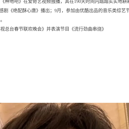
种地吧》在爱奇艺视频独播，其在190天时间内踏踏实实地耕耘起
情感剧《绝配酥心唐》播出；9月，参加由优酷出品的音乐类综艺节
》。
播电视总台春节联欢晚会》并表演节目《流行劲曲串烧》