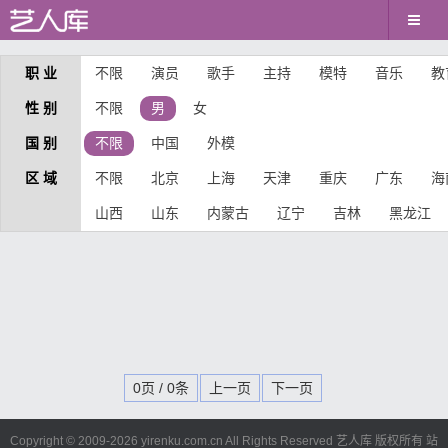
职 业
不限
演员
歌手
主持
模特
音乐
教
性 别
不限
男
女
国 别
不限
中国
外模
区 域
不限
北京
上海
天津
重庆
广东
海
山西
山东
内蒙古
辽宁
吉林
黑龙江
0页 / 0条
上一页
下一页
Copyright © 2009-
2026 yirenku.com.cn All Rights Reserved 艺人库 版权所有
站