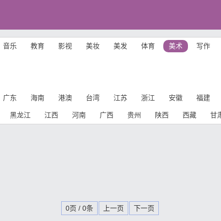
音乐
教育
影视
美妆
美发
体育
美术
写作
广东
海南
港澳
台湾
江苏
浙江
安徽
福建
黑龙江
江西
河南
广西
贵州
陕西
西藏
甘
0页 / 0条
上一页
下一页