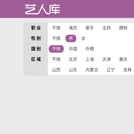
职 业
不限
演员
歌手
主持
模特
性 别
不限
男
女
国 别
不限
中国
外模
区 域
不限
北京
上海
天津
重庆
山西
山东
内蒙古
辽宁
吉林