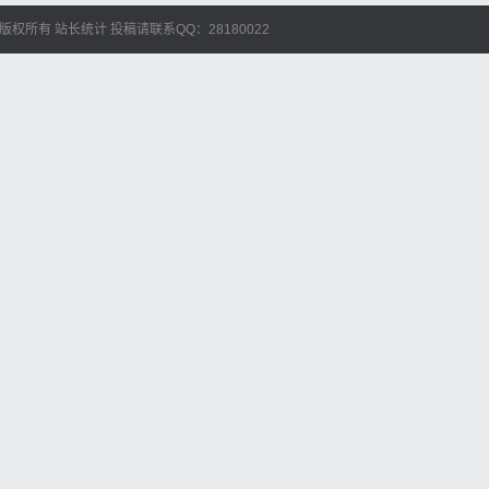
艺人库 版权所有
站长统计
投稿请联系QQ：28180022