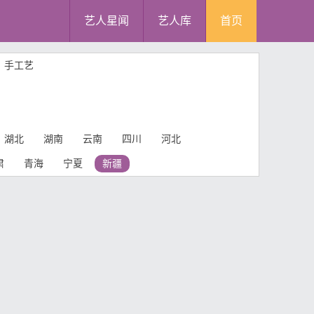
艺人星闻
艺人库
首页
手工艺
湖北
湖南
云南
四川
河北
肃
青海
宁夏
新疆