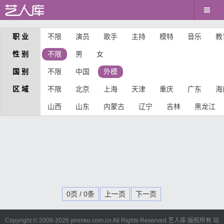
职 业
不限
演员
歌手
主持
模特
音乐
教
性 别
不限
男
女
国 别
不限
中国
外模
区 域
不限
北京
上海
天津
重庆
广东
海
山西
山东
内蒙古
辽宁
吉林
黑龙江
0页 / 0条
上一页
下一页
Copyright © 2009-
2026 yirenku.com.cn All Rights Reserved 艺人库 版权所有
站