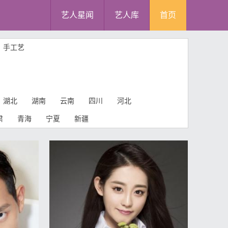
艺人星闻
艺人库
首页
手工艺
湖北
湖南
云南
四川
河北
肃
青海
宁夏
新疆