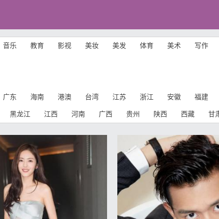
音乐
教育
影视
美妆
美发
体育
美术
写作
广东
海南
港澳
台湾
江苏
浙江
安徽
福建
黑龙江
江西
河南
广西
贵州
陕西
西藏
甘