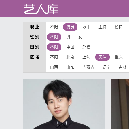
职 业
不限
演员
歌手
主持
模特
性 别
不限
男
女
国 别
不限
中国
外模
区 域
不限
北京
上海
天津
重庆
山西
山东
内蒙古
辽宁
吉林