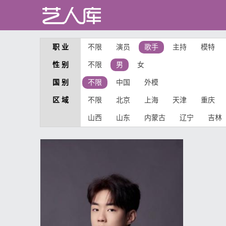
职 业
不限
演员
歌手
主持
模特
性 别
不限
男
女
国 别
不限
中国
外模
区 域
不限
北京
上海
天津
重庆
山西
山东
内蒙古
辽宁
吉林