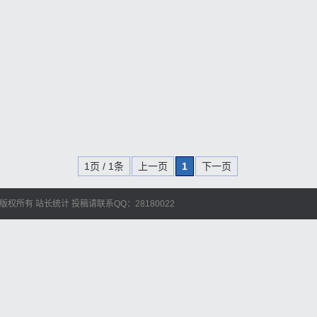
1页 / 1条
上一页
1
下一页
艺人库 版权所有
站长统计
投稿请联系QQ：28180022