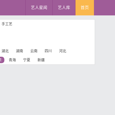
艺人星闻
艺人库
首页
手工艺
湖北
湖南
云南
四川
河北
肃
青海
宁夏
新疆