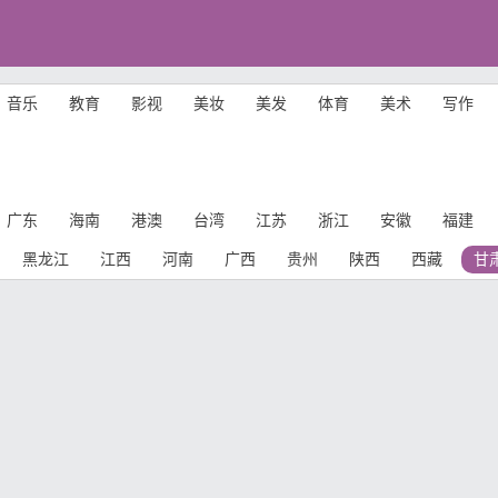
音乐
教育
影视
美妆
美发
体育
美术
写作
广东
海南
港澳
台湾
江苏
浙江
安徽
福建
黑龙江
江西
河南
广西
贵州
陕西
西藏
甘