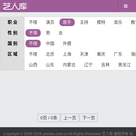
职 业
不限
演员
歌手
主持
模特
音乐
教
性 别
不限
男
女
国 别
不限
中国
外模
区 域
不限
北京
上海
天津
重庆
广东
海
山西
山东
内蒙古
辽宁
吉林
黑龙江
0页 / 0条
上一页
下一页
Copyright © 2009-
2026 yirenku.com.cn All Rights Reserved 艺人库 版权所有
站