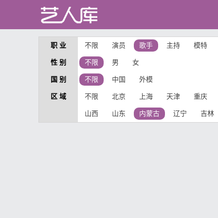
职 业
不限
演员
歌手
主持
模特
性 别
不限
男
女
国 别
不限
中国
外模
区 域
不限
北京
上海
天津
重庆
山西
山东
内蒙古
辽宁
吉林