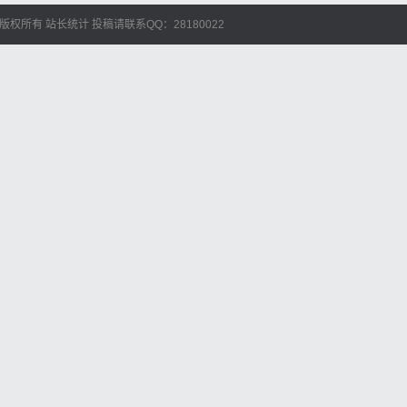
艺人库 版权所有
站长统计
投稿请联系QQ：28180022