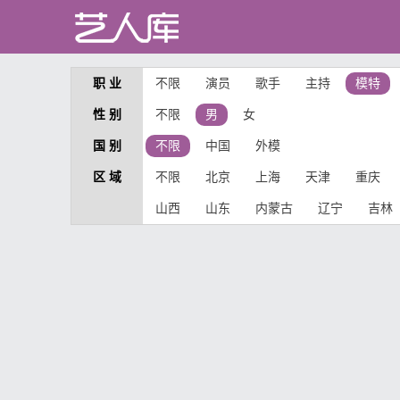
职 业
不限
演员
歌手
主持
模特
性 别
不限
男
女
国 别
不限
中国
外模
区 域
不限
北京
上海
天津
重庆
山西
山东
内蒙古
辽宁
吉林