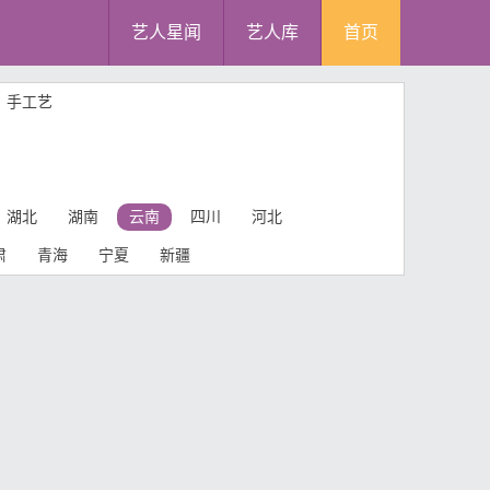
艺人星闻
艺人库
首页
手工艺
湖北
湖南
云南
四川
河北
肃
青海
宁夏
新疆