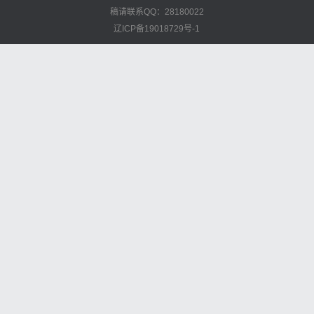
稿请联系QQ：28180022
辽ICP备19018729号-1