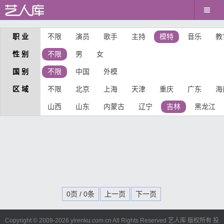
职 业
不限
演员
歌手
主持
模特
音乐
教
性 别
不限
男
女
国 别
不限
中国
外模
区 域
不限
北京
上海
天津
重庆
广东
海
山西
山东
内蒙古
辽宁
吉林
黑龙江
0页 / 0条
上一页
下一页
Copyright © 2009-
2026 yirenku.com.cn All Rights Reserved 艺人库 版权所有
投