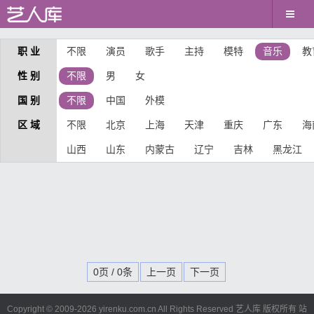
职 业
不限
演员
歌手
主持
模特
音乐
教
性 别
不限
男
女
国 别
不限
中国
外模
区 域
不限
北京
上海
天津
重庆
广东
海
山西
山东
内蒙古
辽宁
吉林
黑龙江
0页 / 0条
上一页
下一页
Copyright © 2009-
2026 yirenku.com.cn All Rights Reserved 艺人库 版权所有
站