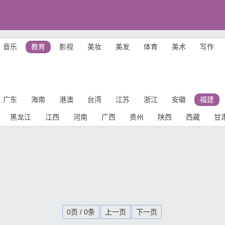
音乐
教育
影视
美妆
美发
体育
美术
写作
广东
海南
港澳
台湾
江苏
浙江
安徽
福建
黑龙江
江西
河南
广西
贵州
陕西
西藏
甘
0页 / 0条
上一页
下一页