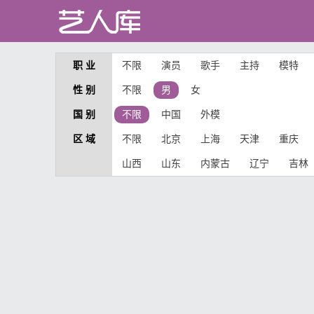
职 业
不限
演员
歌手
主持
模特
性 别
不限
男
女
国 别
不限
中国
外模
区 域
不限
北京
上海
天津
重庆
山西
山东
内蒙古
辽宁
吉林