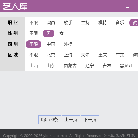
职 业
不限
演员
歌手
主持
模特
音乐
教
性 别
不限
男
女
国 别
不限
中国
外模
区 域
不限
北京
上海
天津
重庆
广东
海
山西
山东
内蒙古
辽宁
吉林
黑龙江
0页 / 0条
上一页
下一页
Copyright © 2009-
2026 yirenku.com.cn All Rights Reserved 艺人库 版权所有
站