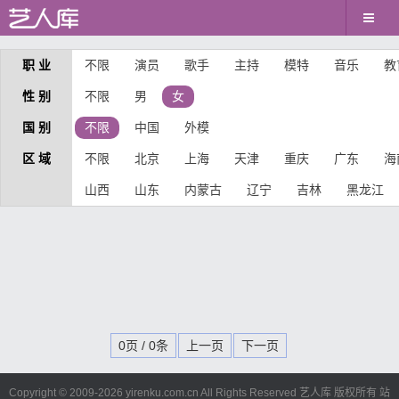
职 业
不限
演员
歌手
主持
模特
音乐
教
性 别
不限
男
女
国 别
不限
中国
外模
区 域
不限
北京
上海
天津
重庆
广东
海
山西
山东
内蒙古
辽宁
吉林
黑龙江
0页 / 0条
上一页
下一页
Copyright © 2009-
2026 yirenku.com.cn All Rights Reserved 艺人库 版权所有
站