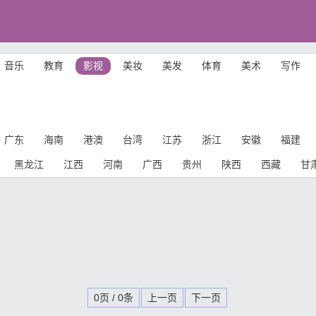
音乐
教育
影视
美妆
美发
体育
美术
写作
广东
海南
港澳
台湾
江苏
浙江
安徽
福建
黑龙江
江西
河南
广西
贵州
陕西
西藏
甘
0页 / 0条
上一页
下一页