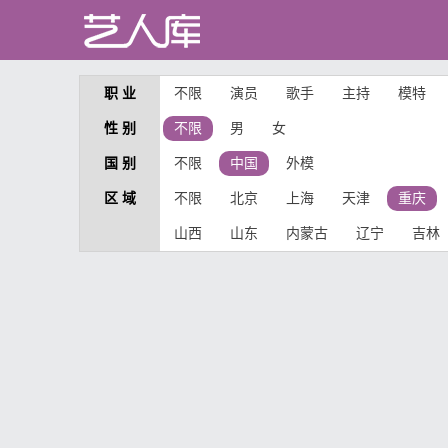
职 业
不限
演员
歌手
主持
模特
性 别
不限
男
女
国 别
不限
中国
外模
区 域
不限
北京
上海
天津
重庆
山西
山东
内蒙古
辽宁
吉林