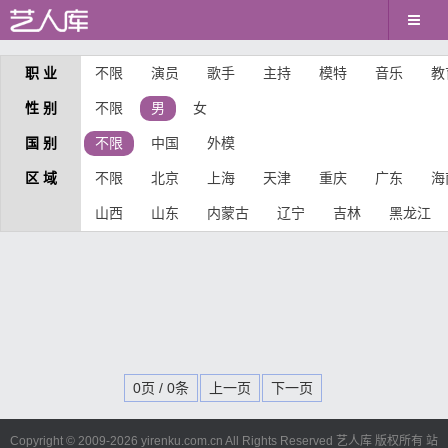
职 业
不限
演员
歌手
主持
模特
音乐
教
性 别
不限
男
女
国 别
不限
中国
外模
区 域
不限
北京
上海
天津
重庆
广东
海
山西
山东
内蒙古
辽宁
吉林
黑龙江
0页 / 0条
上一页
下一页
Copyright © 2009-
2026 yirenku.com.cn All Rights Reserved 艺人库 版权所有
站