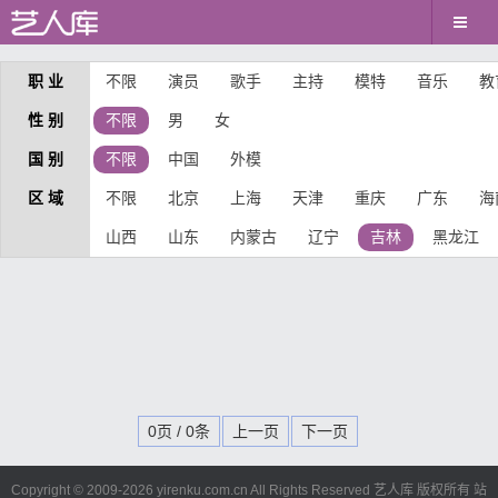
职 业
不限
演员
歌手
主持
模特
音乐
教
性 别
不限
男
女
国 别
不限
中国
外模
区 域
不限
北京
上海
天津
重庆
广东
海
山西
山东
内蒙古
辽宁
吉林
黑龙江
0页 / 0条
上一页
下一页
Copyright © 2009-
2026 yirenku.com.cn All Rights Reserved 艺人库 版权所有
站