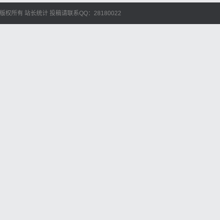
艺人库 版权所有
站长统计
投稿请联系QQ：28180022