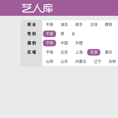
职 业
不限
演员
歌手
主持
模特
性 别
不限
男
女
国 别
不限
中国
外模
区 域
不限
北京
上海
天津
重庆
山西
山东
内蒙古
辽宁
吉林