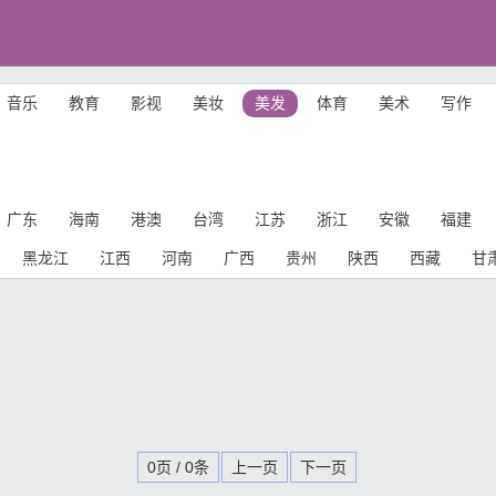
音乐
教育
影视
美妆
美发
体育
美术
写作
广东
海南
港澳
台湾
江苏
浙江
安徽
福建
黑龙江
江西
河南
广西
贵州
陕西
西藏
甘
0页 / 0条
上一页
下一页