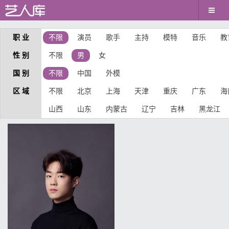
职 业
不限
演员
歌手
主持
模特
音乐
教
性 别
不限
男
女
国 别
不限
中国
外模
区 域
不限
北京
上海
天津
重庆
广东
海
山西
山东
内蒙古
辽宁
吉林
黑龙江