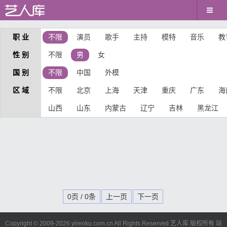
职 业
不限
演员
歌手
主持
模特
音乐
教
性 别
不限
男
女
国 别
不限
中国
外模
区 域
不限
北京
上海
天津
重庆
广东
海
山西
山东
内蒙古
辽宁
吉林
黑龙江
0页 / 0条
上一页
下一页
Copyright © 2009-
2026 yirenku.com.cn All Rights Reserved 艺人库 版权所有
站