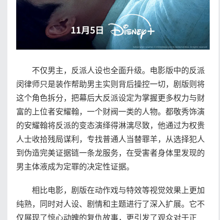
不仅男主，反派人设也全面升级。电影版中的反派
闵律师只是装作帮助男主实则背后操控一切，剧版则将
这个角色拆分，把幕后大反派设定为掌握更多权力与财
富的上位者安耀翰，一个财阀一类的人物。都敬秀饰演
的安耀翰将反派的变态演绎得淋漓尽致，他通过为权贵
人士收拾残局谋利，专找普通人当替罪羊，从选择犯人
到伪造完美证据链一条龙服务，在受害者身体里发现的
男主体液成为定罪的决定性证据。
相比电影，剧版在动作戏与特效等视觉效果上更加
纯熟，同时对人设、剧情和主题进行了深入扩展。它不
仅展现了惊心动魄的复仇故事，更引发了观众对于正