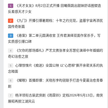
《天才女友》8月2日正式开播 田曦薇跳出甜妹舒适圈塑造
1
反差感天才少女
《九门》开播引爆暑期档：十年之约兑现，盗墓宇宙再添民
2
国传奇新篇
《悬案》第二单元圆满收官 王传君演绎双面作家杀手，写
3
实质感引爆口碑
《欠你的那场婚礼》严艺文携张孝全苏慧伦演绎中年婚姻的
4
奇幻治愈之旅
心理惊悚片《痴迷》全国公映 以“心愿柳”撕开亲密关系的执
5
念暗面
《耀眼》首播即爆：关晓彤李昀锐联手打造今夏最治愈青春
6
剧
杨洋领衔古装武侠剧《雨霖铃》定档2026年5月13日，南侠
7
展昭再掀江湖风云