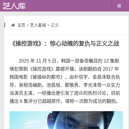
主页
>
艺人星闻
> 正文
《操控游戏》：惊心动魄的复仇与正义之战
2025 年 11 月 5 日，韩国一部备受瞩目的 12 集剧
情犯罪剧《操控游戏》震撼开播，该剧翻拍自 2017 年
韩国电影《被操纵的都市》，由朴信宇、金昌洙联合执
导，吴相浩编剧，池昌旭、都敬秀、李光洙等一众实力
派演员主演，一经播出便引发了观众的热烈讨论，目前
播出 6 集评分已超越原作，堪称一次颇为成功的翻拍。