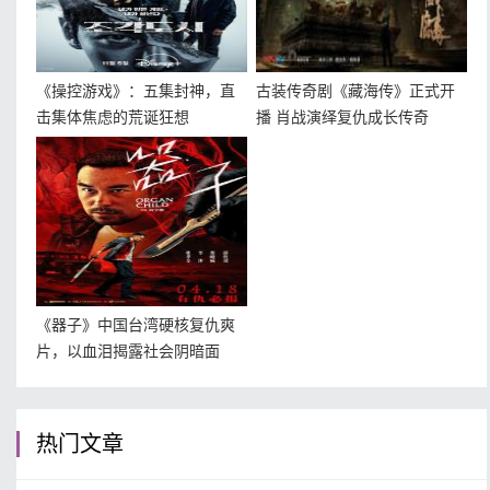
《操控游戏》：五集封神，直
古装传奇剧《藏海传》正式开
击集体焦虑的荒诞狂想
播 肖战演绎复仇成长传奇
《器子》中国台湾硬核复仇爽
片，以血泪揭露社会阴暗面
热门文章