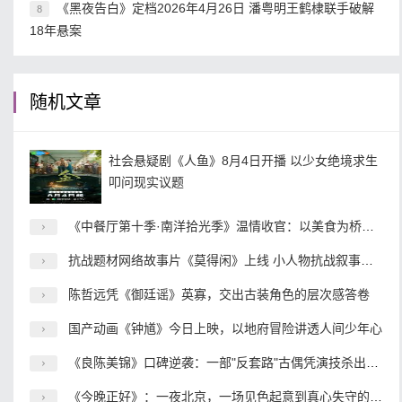
《黑夜告白》定档2026年4月26日 潘粤明王鹤棣联手破解
8
18年悬案
随机文章
社会悬疑剧《人鱼》8月4日开播 以少女绝境求生
叩问现实议题
《中餐厅第十季·南洋拾光季》温情收官：以美食为桥，续写中泰文化交流新故事
抗战题材网络故事片《莫得闲》上线 小人物抗战叙事开辟内容新赛道
陈哲远凭《御廷谣》英寡，交出古装角色的层次感答卷
国产动画《钟馗》今日上映，以地府冒险讲透人间少年心
《良陈美锦》口碑逆袭：一部"反套路"古偶凭演技杀出重围
《今晚正好》：一夜北京，一场见色起意到真心失守的都市冒险