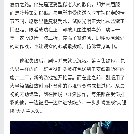
复仇之路。他先是遭受监狱老大的欺负，却并未屈服，
而是冷静策划逃狱。与电影中受伤送医时车祸逃走的情
节不同，剧版里他复制钥匙，试图光明正大地从监狱正
门逃走，眼看成功在望，却被黑医注射毒药，功亏一
篑。这段剧情一波三折，充满了紧迫感，即使没有激烈
的动作戏，也让观众的心紧紧揪起，仿佛置身其中。
逃狱失败后，剧情并未就此沉寂。第 4 集结尾，包
含男主在内的一群监狱刺头被打包送到了安耀翰所在的
废弃工厂，新的游戏拉开帷幕。而在此之前，剧版用了
大量篇幅细致刻画朴台仲的心境转变与成长过程。从最
初的无助绝望，到在困境中逐渐振作，每集都在受伤挂
彩的他，一边被虐一边精进技能点，一步步蜕变成“美强
惨”大男主人设。