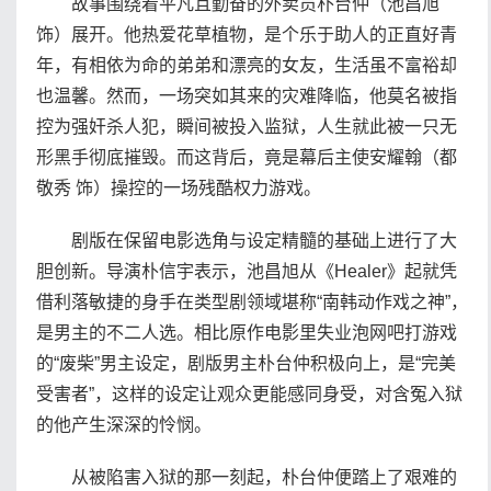
故事围绕着平凡且勤奋的外卖员朴台仲（池昌旭
饰）展开。他热爱花草植物，是个乐于助人的正直好青
年，有相依为命的弟弟和漂亮的女友，生活虽不富裕却
也温馨。然而，一场突如其来的灾难降临，他莫名被指
控为强奸杀人犯，瞬间被投入监狱，人生就此被一只无
形黑手彻底摧毁。而这背后，竟是幕后主使安耀翰（都
敬秀 饰）操控的一场残酷权力游戏。
剧版在保留电影选角与设定精髓的基础上进行了大
胆创新。导演朴信宇表示，池昌旭从《Healer》起就凭
借利落敏捷的身手在类型剧领域堪称“南韩动作戏之神”，
是男主的不二人选。相比原作电影里失业泡网吧打游戏
的“废柴”男主设定，剧版男主朴台仲积极向上，是“完美
受害者”，这样的设定让观众更能感同身受，对含冤入狱
的他产生深深的怜悯。
从被陷害入狱的那一刻起，朴台仲便踏上了艰难的