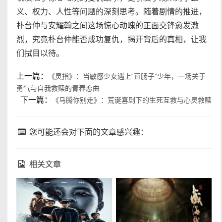
义、权力、人性等问题的深刻思考。随着剧情的推进，
朴台仲与安耀翰之间这场惊心动魄的正面交锋愈发激
烈，究竟朴台仲能否成功复仇，揭开背后的真相，让我
们拭目以待。
上一篇：
《灵指》：当敏感少女遇上“直肠子”少年，一场关于
勇气与自我救赎的青春恋曲
下一篇：
《马腾你别走》：荒诞喜剧下的生死互救与心灵救赎
您可能还会对下面的文章感兴趣：
相关文章