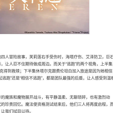
四人冒险故事，芙莉莲右手受伤时，海塔疗伤、艾泽防卫，巨
，让人忍不住期待做成周边。而关于“逃跑”的两个视角，上半集
尔克得到救赎；下半集休塔尔克跟费伦坦白加入旅途是因为她相信
起逃跑”还是“相信不逃跑”，都是团队最强的后盾，让人感受到温
的魔族和魔物展开战斗，有平静温柔、无聊琐碎，也有激烈动
代的珍贵回忆。魔法使资格测试结束后，他们三人将再度启程，
，让我们拭目以待。