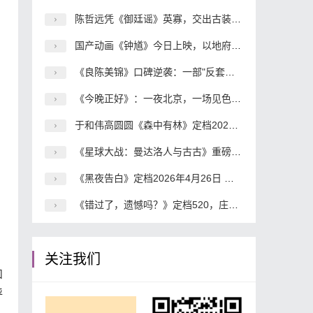
陈哲远凭《御廷谣》英寡，交出古装角色的层次感答卷
国产动画《钟馗》今日上映，以地府冒险讲透人间少年心
《良陈美锦》口碑逆袭：一部"反套路"古偶凭演技杀出重围
《今晚正好》：一夜北京，一场见色起意到真心失守的都市冒险
于和伟高圆圆《森中有林》定档2026年五一档 东北小人物命运史诗震撼来袭
《星球大战：曼达洛人与古古》重磅定档2026年5月
《黑夜告白》定档2026年4月26日 潘粤明王鹤棣搭档破解18年电梯悬案
《错过了，遗憾吗？》定档520，庄达菲王安宇领衔演绎青春爱情喜剧
关注我们
和
呼