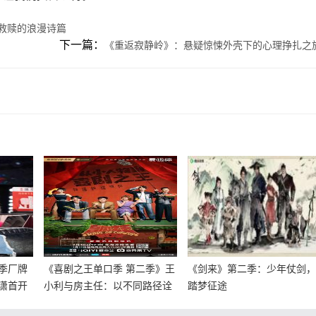
救赎的浪漫诗篇
下一篇：
《重返寂静岭》：悬疑惊悚外壳下的心理挣扎之
季厂牌
《喜剧之王单口季 第二季》王
《剑来》第二季：少年仗剑
潇首开
小利与房主任：以不同路径诠
踏梦征途
释幸福的主动权