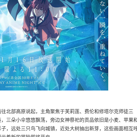
往北部高原说起，主角聚焦于芙莉莲、费伦和修塔尔克师徒三
英，三朵小伞悠悠飘荡，旁边女神祭祀的贡品依旧是小麦、苹果
影子，远处三只鸟飞向城镇，近处大树抽出新芽，这些画面相互