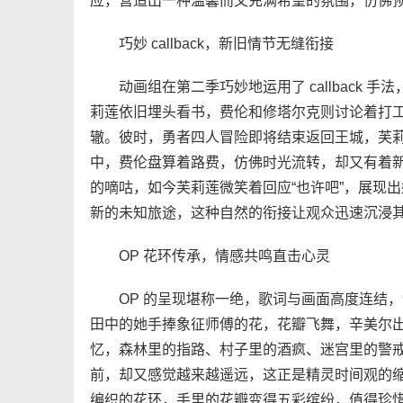
应，营造出一种温馨而又充满希望的氛围，仿佛
巧妙 callback，新旧情节无缝衔接
动画组在第二季巧妙地运用了 callback 
莉莲依旧埋头看书，费伦和修塔尔克则讨论着打
辙。彼时，勇者四人冒险即将结束返回王城，芙
中，费伦盘算着路费，仿佛时光流转，却又有着
的嘀咕，如今芙莉莲微笑着回应“也许吧”，展现
新的未知旅途，这种自然的衔接让观众迅速沉浸
OP 花环传承，情感共鸣直击心灵
OP 的呈现堪称一绝，歌词与画面高度连结，
田中的她手捧象征师傅的花，花瓣飞舞，辛美尔
忆，森林里的指路、村子里的酒疯、迷宫里的警
前，却又感觉越来越遥远，这正是精灵时间观的
编织的花环，手里的花瓣变得五彩缤纷，值得珍