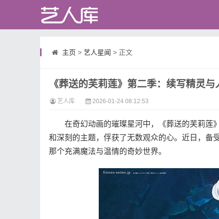
主页
>
艺人星闻
> 正文
《葬送的芙莉莲》第二季：续写精灵与
艺人库
2026-01-24 08:12:53
在奇幻动画的璀璨星河中，《葬送的芙莉莲》
和深刻的主题，俘获了无数观众的心。近日，备
那个充满魔法与温情的奇妙世界。