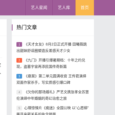
艺人星闻
艺人库
首页
热门文章
《天才女友》8月2日正式开播 田曦薇跳
1
出甜妹舒适圈塑造反差感天才少女
《九门》开播引爆暑期档：十年之约兑
2
定
现，盗墓宇宙再添民国传奇新篇
入
《悬案》第二单元圆满收官 王传君演绎
3
双面作家杀手，写实质感引爆口碑
《欠你的那场婚礼》严艺文携张孝全苏慧
4
伦演绎中年婚姻的奇幻治愈之旅
心理惊悚片《痴迷》全国公映 以“心愿柳”
5
撕开亲密关系的执念暗面