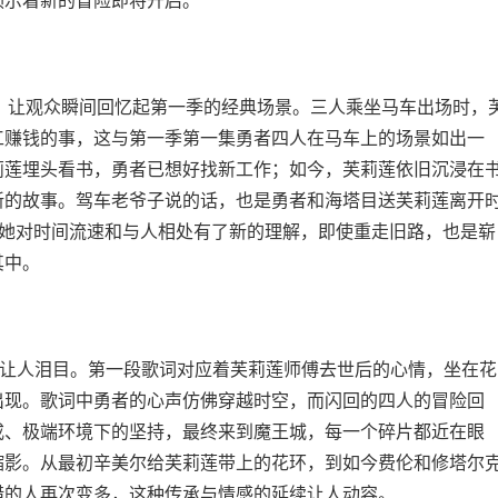
预示着新的冒险即将开启。
手法，让观众瞬间回忆起第一季的经典场景。三人乘坐马车出场时，
工赚钱的事，这与第一季第一集勇者四人在马车上的场景如出一
莉莲埋头看书，勇者已想好找新工作；如今，芙莉莲依旧沉浸在
新的故事。驾车老爷子说的话，也是勇者和海塔目送芙莉莲离开
出她对时间流速和与人相处有了新的理解，即使重走旧路，也是崭
其中。
让人泪目。第一段歌词对应着芙莉莲师傅去世后的心情，坐在花
出现。歌词中勇者的心声仿佛穿越时空，而闪回的四人的冒险回
戒、极端环境下的坚持，最终来到魔王城，每一个碎片都近在眼
缩影。从最初辛美尔给芙莉莲带上的花环，到如今费伦和修塔尔
惜的人再次变多，这种传承与情感的延续让人动容。