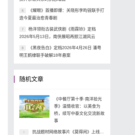
《耀眼》首播即爆：关晓彤李昀锐联手打
6
造今夏最治愈青春剧
杨洋领衔古装武侠剧《雨霖铃》定档
7
2026年5月13日，南侠展昭再掀江湖风云
《黑夜告白》定档2026年4月26日 潘粤
8
明王鹤棣联手破解18年悬案
随机文章
《中餐厅第十季·南洋拾光
季》温情收官：以美食为
桥，续写中泰文化交流新故
事
抗战题材网络故事片《莫得闲》上线 小人物抗战叙事开辟内容新赛道