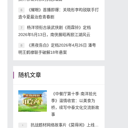
《耀眼》首播即爆：关晓彤李昀锐联手打
6
造今夏最治愈青春剧
杨洋领衔古装武侠剧《雨霖铃》定档
7
2026年5月13日，南侠展昭再掀江湖风云
《黑夜告白》定档2026年4月26日 潘粤
8
明王鹤棣联手破解18年悬案
随机文章
《中餐厅第十季·南洋拾光
季》温情收官：以美食为
桥，续写中泰文化交流新故
事
抗战题材网络故事片《莫得闲》上线 小人物抗战叙事开辟内容新赛道