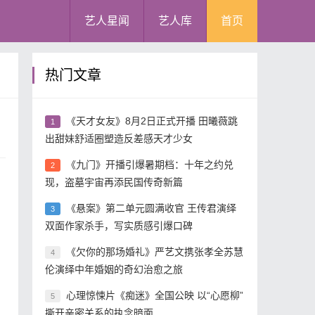
艺人星闻
艺人库
首页
热门文章
《天才女友》8月2日正式开播 田曦薇跳
1
出甜妹舒适圈塑造反差感天才少女
《九门》开播引爆暑期档：十年之约兑
2
》
现，盗墓宇宙再添民国传奇新篇
《悬案》第二单元圆满收官 王传君演绎
3
。
双面作家杀手，写实质感引爆口碑
《欠你的那场婚礼》严艺文携张孝全苏慧
4
伦演绎中年婚姻的奇幻治愈之旅
心理惊悚片《痴迷》全国公映 以“心愿柳”
5
撕开亲密关系的执念暗面