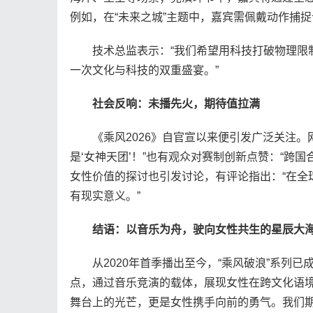
例如，在“未来之城”主题中，嘉宾需佩戴动作捕捉
技术总监表示：“我们希望用科技打破物理限制
一次文化与科技的双重盛宴。”
社会反响：未播先火，期待值拉满
《乘风2026》自官宣以来便引发广泛关注。
是‘女神天团’！”也有观众对赛制创新点赞：“跨
女性价值的探讨也引发讨论，有评论指出：“在全
有现实意义。”
结语：以音乐为舟，驶向女性共生的星辰大
从2020年首季播出至今，“乘风破浪”系列已成为
点，通过音乐竞演的载体，展现女性在跨文化语境
舞台上的光芒，更是女性携手向前的勇气。我们期