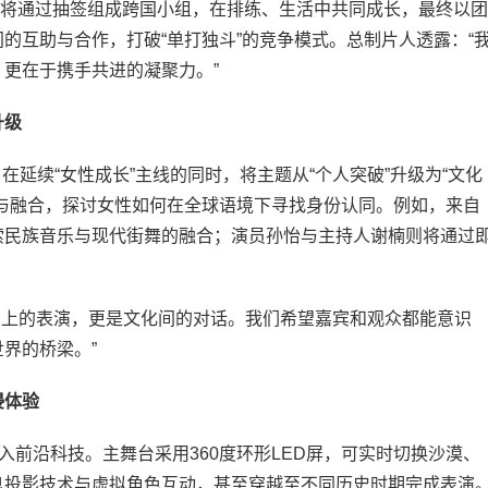
宾将通过抽签组成跨国小组，在排练、生活中共同成长，最终以团
的互助与合作，打破“单打独斗”的竞争模式。总制片人透露：“
更在于携手共进的凝聚力。”
升级
在延续“女性成长”主线的同时，将主题从“个人突破”升级为“文化
与融合，探讨女性如何在全球语境下寻找身份认同。例如，来自
索民族音乐与现代街舞的融合；演员孙怡与主持人谢楠则将通过
。
台上的表演，更是文化间的对话。我们希望嘉宾和观众都能意识
界的桥梁。”
浸体验
前沿科技。主舞台采用360度环形LED屏，可实时切换沙漠、
息投影技术与虚拟角色互动，甚至穿越至不同历史时期完成表演