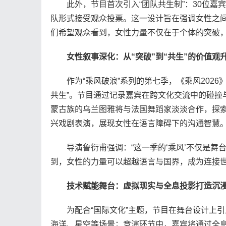
此外，节目首次引入“团队共生制”：30位嘉
队形式接受观众投票。这一设计旨在强调女性之间
们希望观众看到，女性力量不仅在于个体的突破，
女性叙事深化：从“突破”到“共生”的价值观
作为“乘风破浪”系列的第七季，《乘风2026》
共生”。节目通过记录嘉宾在跨文化交流中的碰撞
蒙古族的乌兰图雅将与法国舞蹈家淡淡合作，探
兴戏剧表演，展现女性在语言障碍下的沟通智慧
导演鲁衍甫强调：“这一季的‘乘风’不仅是舞
到，女性的力量可以超越语言与国界，成为连接世
技术赋能舞台：虚拟现实与全息投影打造沉
为配合“国际文化”主题，节目在舞台设计上引入
海洋、星空等场景；竞演环节中，嘉宾将通过全