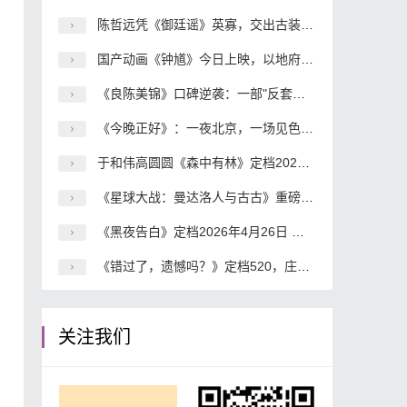
陈哲远凭《御廷谣》英寡，交出古装角色的层次感答卷
国产动画《钟馗》今日上映，以地府冒险讲透人间少年心
《良陈美锦》口碑逆袭：一部"反套路"古偶凭演技杀出重围
《今晚正好》：一夜北京，一场见色起意到真心失守的都市冒险
于和伟高圆圆《森中有林》定档2026年五一档 东北小人物命运史诗震撼来袭
《星球大战：曼达洛人与古古》重磅定档2026年5月
《黑夜告白》定档2026年4月26日 潘粤明王鹤棣搭档破解18年电梯悬案
《错过了，遗憾吗？》定档520，庄达菲王安宇领衔演绎青春爱情喜剧
关注我们