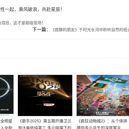
女性一起，乘风破浪，共赴星辰！
场泪目，这才是超级现场！
下一篇：
《寂静的朋友》于时光长河中聆听自然的低
宣全明星
《歌手2025》第五期开播卫兰
《疯狂动物城2》：从个体拼
注入全新
淘汰单依纯第三 多元碰撞下的
搏到多元共生的深度寓言