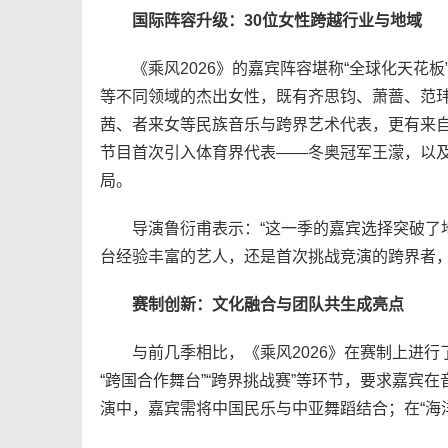
国际阵容升级：30位女性跨越行业与地域
《乘风2026》的嘉宾阵容堪称“全球化天花板
等不同领域的杰出女性，既有齐思钧、萧蔷、范
茜、者来女等民族音乐与跨界艺术代表，更有来
节目首次引入体育界代表——冬奥冠军王濛，以及
局。
导演鲁衍甫表示：“这一季的嘉宾选择突破了地
台经验丰富的艺人，还是首次挑战竞演的跨界者，
赛制创新：文化融合与团队共生成亮点
与前几季相比，《乘风2026》在赛制上进行了
“跨国合作舞台”“跨界挑战赛”等环节，要求嘉宾
演中，嘉宾需将中国民乐与中亚舞蹈结合；在“海