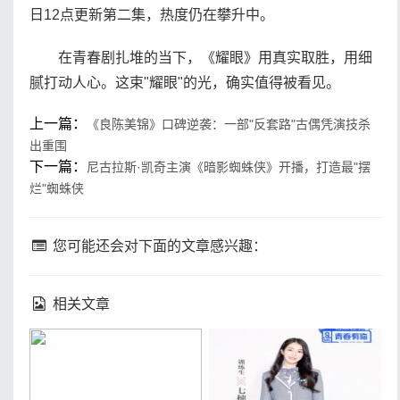
日12点更新第二集，热度仍在攀升中。
在青春剧扎堆的当下，《耀眼》用真实取胜，用细
腻打动人心。这束"耀眼"的光，确实值得被看见。
上一篇：
《良陈美锦》口碑逆袭：一部"反套路"古偶凭演技杀
出重围
下一篇：
尼古拉斯·凯奇主演《暗影蜘蛛侠》开播，打造最"摆
烂"蜘蛛侠
您可能还会对下面的文章感兴趣：
相关文章