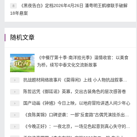
《黑夜告白》定档2026年4月26日 潘粤明王鹤棣联手破解
8
18年悬案
随机文章
《中餐厅第十季·南洋拾光季》温情收官：以美食
为桥，续写中泰文化交流新故事
抗战题材网络故事片《莫得闲》上线 小人物抗战叙事开辟内容新赛道
陈哲远凭《御廷谣》英寡，交出古装角色的层次感答卷
国产动画《钟馗》今日上映，以地府冒险讲透人间少年心
《良陈美锦》口碑逆袭：一部"反套路"古偶凭演技杀出重围
《今晚正好》：一夜北京，一场见色起意到真心失守的都市冒险