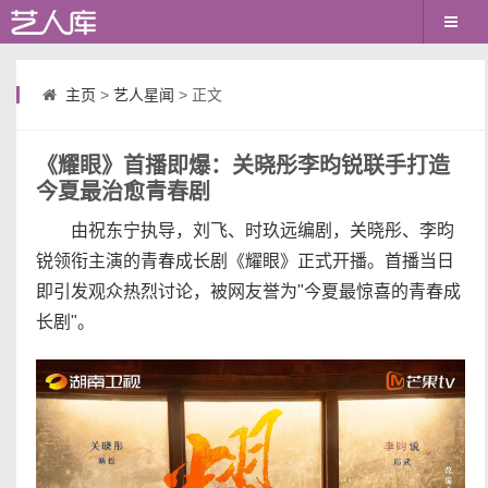
主页
>
艺人星闻
> 正文
《耀眼》首播即爆：关晓彤李昀锐联手打造
今夏最治愈青春剧
由祝东宁执导，刘飞、时玖远编剧，关晓彤、李昀
锐领衔主演的青春成长剧《耀眼》正式开播。首播当日
即引发观众热烈讨论，被网友誉为"今夏最惊喜的青春成
长剧"。