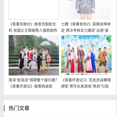
《青春京剧社》焕发京剧新生
七穗《青春有你2》获蔡徐坤肯
机 张国立王佩瑜等人强势助阵
定 两次考核实力奠定“出道”姿
势
周深“脸盲症”得罪整个娱乐圈？
《青春环游记2》范丞丞自曝理
《青春环游记》做客杨迪家
想型 贾玲化身游戏“黑洞”引观
众大笑
热门文章