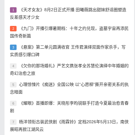
《天才女友》8月2日正式开播 田曦薇跳出甜妹舒适圈塑造
1
反差感天才少女
《九门》开播引爆暑期档：十年之约兑现，盗墓宇宙再添民
2
国传奇新篇
《悬案》第二单元圆满收官 王传君演绎双面作家杀手，写
3
实质感引爆口碑
《欠你的那场婚礼》严艺文携张孝全苏慧伦演绎中年婚姻的
4
奇幻治愈之旅
心理惊悚片《痴迷》全国公映 以“心愿柳”撕开亲密关系的执
5
念暗面
《耀眼》首播即爆：关晓彤李昀锐联手打造今夏最治愈青春
6
剧
杨洋领衔古装武侠剧《雨霖铃》定档2026年5月13日，南侠
7
展昭再掀江湖风云