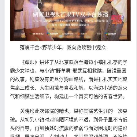
落魄千金×野草少年，双向救赎戳中观众
《耀眼》讲述了从北京跌落至海边小镇扎扎亭的学
霸少女晴也，与小镇"野草男"邢武互相救赎、破镜重圆
的故事。剧集没有走悬浮狗血路线，而是扎扎实实地聚
焦高三成长、人生困境与自我和解，以海边小镇的烟火
气和细腻生活细节，构建出一个真实可信的青春世界。
关晓彤此次饰演的晴也，堪称其演艺生涯的一次突
破。从初到小镇时对简陋环境的不适，到骨子里不肯低
头的自尊，再到独处时流露的脆弱与面对困境时的隐忍
坚韧，层次分明、克制动人。尤其是哭戏处理，不煽情