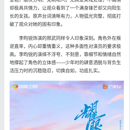
却极具共情力，让观众看到了一个满身锋芒却又向阳生
长的女孩。原声台词清晰有力，人物弧光完整，彻底打
破了观众对她的固有印象。
李昀锐饰演的邢武同样令人印象深刻。角色外在叛
逆直率，内心却重情重义，这种多面性对演员的要求极
高。李昀锐的演绎不浮夸、不刻意，靠细节和情绪自然
地撑起了角色的立体感——少年时的肆意洒脱与背负生
活压力时的沉稳隐忍，切换自如，功底扎实。