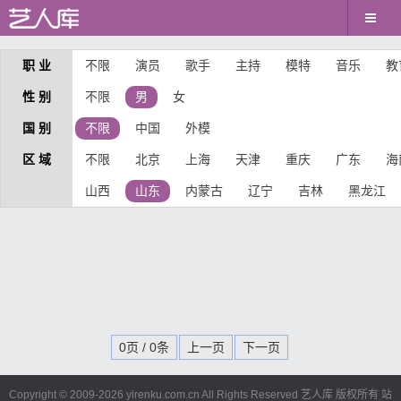
职 业
不限
演员
歌手
主持
模特
音乐
教
性 别
不限
男
女
国 别
不限
中国
外模
区 域
不限
北京
上海
天津
重庆
广东
海
山西
山东
内蒙古
辽宁
吉林
黑龙江
0页 / 0条
上一页
下一页
Copyright © 2009-
2026 yirenku.com.cn All Rights Reserved 艺人库 版权所有
站