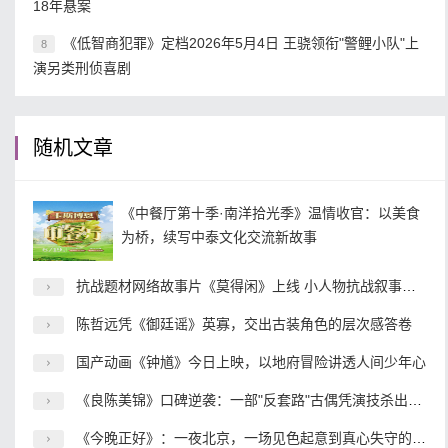
18年悬案
《低智商犯罪》定档2026年5月4日 王骁领衔"警鲤小队"上
8
演另类刑侦喜剧
随机文章
《中餐厅第十季·南洋拾光季》温情收官：以美食
为桥，续写中泰文化交流新故事
抗战题材网络故事片《莫得闲》上线 小人物抗战叙事开辟内容新赛道
陈哲远凭《御廷谣》英寡，交出古装角色的层次感答卷
国产动画《钟馗》今日上映，以地府冒险讲透人间少年心
《良陈美锦》口碑逆袭：一部"反套路"古偶凭演技杀出重围
《今晚正好》：一夜北京，一场见色起意到真心失守的都市冒险