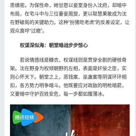
思缜密。为保性命，她甘愿以妾室身份入沈府，却暗中
布局，在宅斗中与三位妻妾周旋，更以聪慧果敢成为沈
在野破局的关键助力。这种“扮猪吃老虎”的反差设定，让
观众直呼“过瘾”。
权谋深似海：朝堂暗战步步惊心
若说情感线是糖衣，权谋线则是贯穿全剧的硬核骨
架。沈在野身为权倾朝野的左相，表面是奸佞之臣，实
则心怀天下。朝堂之上，恶钱案、巫蛊案等阴谋环环相
扣，各方势力明争暗斗。他既要应对政敌的明枪暗箭，
又要暗中守护百姓安危，每一步都如履薄冰。