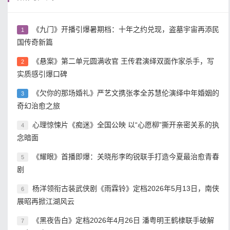
《九门》开播引爆暑期档：十年之约兑现，盗墓宇宙再添民
1
国传奇新篇
《悬案》第二单元圆满收官 王传君演绎双面作家杀手，写
2
实质感引爆口碑
《欠你的那场婚礼》严艺文携张孝全苏慧伦演绎中年婚姻的
3
奇幻治愈之旅
心理惊悚片《痴迷》全国公映 以“心愿柳”撕开亲密关系的执
4
念暗面
《耀眼》首播即爆：关晓彤李昀锐联手打造今夏最治愈青春
5
剧
杨洋领衔古装武侠剧《雨霖铃》定档2026年5月13日，南侠
6
展昭再掀江湖风云
《黑夜告白》定档2026年4月26日 潘粤明王鹤棣联手破解
7