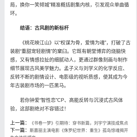
局，换你一笑倾城”精准概括剧集内核，引发观众单曲循
环。
结语：古风剧的新标杆
《桃花映江山》以“权谋为骨，爱情为魂”，打破了古
装剧“重甜宠轻剧情”的窠臼。它既有朝堂博弈的烧脑快
感，又有情感拉扯的细腻动人，更通过群像刻画与制作
细节展现古风美学魅力。孟子义与刘学义的化学反应、
反转不断的剧情设计、电影级的视听质感，使其成为今
年古装剧市场的一匹黑马。
若你钟爱“智性恋”CP、高能反转与沉浸式古风体
验，这部剧绝对不容错过！
上一篇：
《书卷一梦》引期待：穿书新篇，刘宇宁演技成焦点
下一篇：
斯嘉丽主演电影《侏罗纪世界：重生》孤岛惊魂揭开