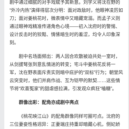
剧中通过细腻的对手戏赋予其新意。刘学义将沈在野的
“外冷内热”演绎得层次分明：面对政敌时，他眼神凌厉如
刀；面对姜桃花时，微表情中又暗藏宠溺。而孟子义则
通过眼神戏精准传递角色心境——初入沈府时的警惕、
设计反击时的狡黠、情愫暗生时的羞涩，均令人印象深
刻。
剧中名场面频出：两人因合欢散被迫共处一室时，
从剑拔弩张到意乱情迷的转变；宅斗中姜桃花反将一
军，沈在野表面斥责实则暗中庇护的“双标”行为；朝堂风
云突变时，他们并肩作战、互为铠甲的默契……这些情
节将“欢喜冤家”的甜虐感拉满，引发观众疯狂“嗑糖”。
群像出彩：配角亦成剧中亮点
《桃花映江山》的配角群像同样可圈可点。沈府的
三位妻妾性格迥异：正妻端庄持重却暗藏心机，侧妃娇