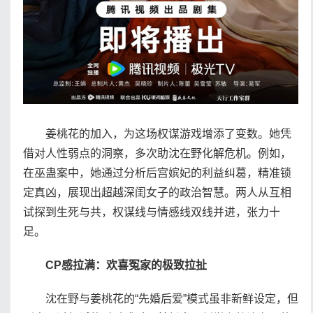
姜桃花的加入，为这场权谋游戏增添了变数。她凭
借对人性弱点的洞察，多次助沈在野化解危机。例如，
在巫蛊案中，她通过分析后宫嫔妃的利益纠葛，精准锁
定真凶，展现出超越深闺女子的政治智慧。两人从互相
试探到生死与共，权谋线与情感线双线并进，张力十
足。
CP感拉满：欢喜冤家的极致拉扯
沈在野与姜桃花的“先婚后爱”模式虽非新鲜设定，但