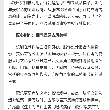
纵跋扈实则被利用，侍妾楚楚可怜却是政敌棋子。她们
与姜桃花的宅斗戏码，从服饰妆容到台词设计均充满古
风韵味。朝堂之上，老谋深算的御史大夫、野心勃勃的
皇族宗亲等角色，亦通过精湛演技为权谋线增色。
匠心制作：细节还原古风美学
该剧在制作层面堪称良心。服饰设计贴合人物身
份：姜桃花的公主装以金丝绣纹彰显华贵，沈在野的官
服采用玄色暗纹凸显威严，反派角色的服饰则多用暗色
系暗示阴鸷。场景布置上，沈府的亭台楼阁错落有致，
宫廷的金銮殿气势恢宏，连配角丫鬟的耳坠细节都经过
考究。
配乐更是点睛之笔：权谋戏中，鼓点与弦乐交织营
造紧迫感；情感戏时，古筝与笛声悠扬传递缱绻情意。
片尾曲《江山为聘》由实力唱将演绎，歌词“以天下为