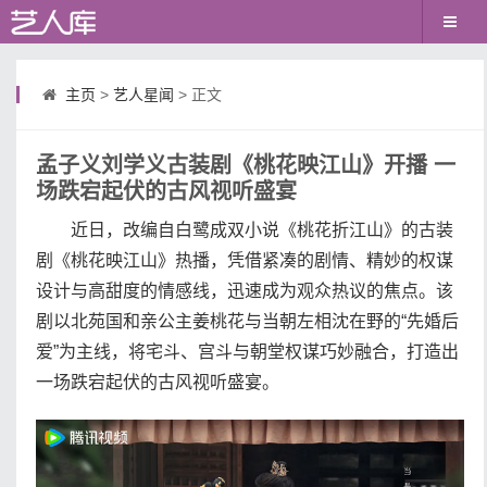
主页
>
艺人星闻
> 正文
孟子义刘学义古装剧《桃花映江山》开播 一
场跌宕起伏的古风视听盛宴
近日，改编自白鹭成双小说《桃花折江山》的古装
剧《桃花映江山》热播，凭借紧凑的剧情、精妙的权谋
设计与高甜度的情感线，迅速成为观众热议的焦点。该
剧以北苑国和亲公主姜桃花与当朝左相沈在野的“先婚后
爱”为主线，将宅斗、宫斗与朝堂权谋巧妙融合，打造出
一场跌宕起伏的古风视听盛宴。