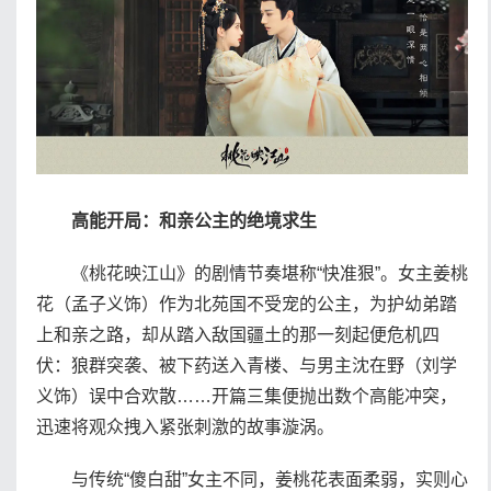
高能开局：和亲公主的绝境求生
《桃花映江山》的剧情节奏堪称“快准狠”。女主姜桃
花（孟子义饰）作为北苑国不受宠的公主，为护幼弟踏
上和亲之路，却从踏入敌国疆土的那一刻起便危机四
伏：狼群突袭、被下药送入青楼、与男主沈在野（刘学
义饰）误中合欢散……开篇三集便抛出数个高能冲突，
迅速将观众拽入紧张刺激的故事漩涡。
与传统“傻白甜”女主不同，姜桃花表面柔弱，实则心