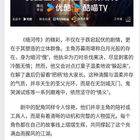
《暗河传》的精彩，不仅在于跌宕起伏的剧情，更
在于其塑造的立体群像。主角苏暮雨堪称白月光般的存
在，身为暗河“傀”，他执伞为刃时杀伐果决，尽显刺客的
冷酷无情；然而，他又会对点灯童子温柔地说“躲起来”，
在解了蛊后仍留着“把柄”给大家长。这种清醒与温柔并存
的气质，并非天生的圣父光环，而是在无剑城灭门、鬼
哭渊试炼等一系列磨难中，依然坚守的“情义”。
剧中的配角同样令人惊艳，他们并非主角的陪衬或
工具人，而是有着清晰的动机和完整的人物弧光。每个
角色都在自己的故事线上熠熠生辉，共同撑起了这个充
满血雨腥风的江湖。