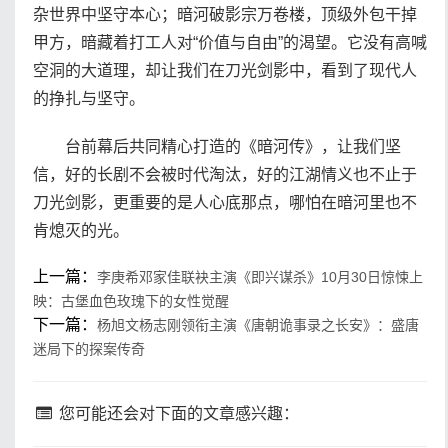
杂世界中坚守本心；暗河破影宗万卷楼，顶级外包干掉
甲方，暗藏着打工人对“价值与自由”的渴望。它没有高喊
空洞的大道理，却让我们在刀光剑影中，看到了现代人
的挣扎与坚守。
台前幕后共同精心打造的《暗河传》，让我们坚
信，好的长剧不会被时代淘汰，好的江湖情义也不止于
刀光剑影，更重要的是人心底那点，哪怕在暗河里也不
肯熄灭的光。
上一篇：
李庚希邓家佳联袂主演《即兴谋杀》10月30日惊悚上
映：古堡血色玫瑰下的女性觉醒
下一篇：
杨旭文杨志刚领衔主演《唐朝诡事录之长安》：盛唐
迷局下的探案传奇
您可能还会对下面的文章感兴趣：