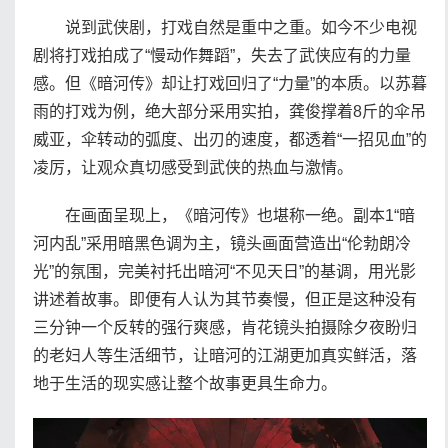
说到武侠剧，打戏自然是重中之重。如今不少电视
剧将打戏拍成了“慢动作舞蹈”，失去了武侠应有的力量
感。但《暗河传》却让打戏回归了“力量”的本质。以苏暮
雨的打戏为例，绝大部分采用实拍，龚俊撑着8斤的伞吊
威亚，伞转动的弧度、出刃的速度，都透着“一招见血”的
凌厉，让观众真切感受到武侠的热血与激情。
在画面呈现上，《暗河传》也堪称一绝。副本1“暗
河内乱”采用暗黑色调为主，镜头画面营造出“伦勃朗冷
光”的氛围，完美衬托出暗河“不见天日”的基调，用光影
讲述着故事。即便有人认为其节奏慢，但正是这种没有
三分钟一个反转的强行爽感，肯花镜头拍摄除夕夜盼归
的老妇人等生活细节，让暗河的江湖更加真实鲜活，落
地于生活的现实感让整个故事更具生命力。