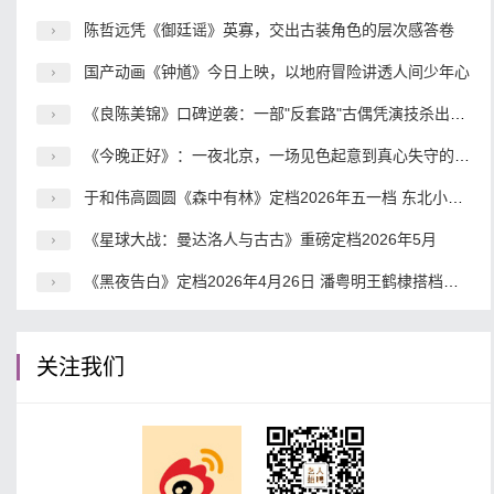
陈哲远凭《御廷谣》英寡，交出古装角色的层次感答卷
国产动画《钟馗》今日上映，以地府冒险讲透人间少年心
《良陈美锦》口碑逆袭：一部"反套路"古偶凭演技杀出重围
《今晚正好》：一夜北京，一场见色起意到真心失守的都市冒险
于和伟高圆圆《森中有林》定档2026年五一档 东北小人物命运史诗震撼来袭
《星球大战：曼达洛人与古古》重磅定档2026年5月
《黑夜告白》定档2026年4月26日 潘粤明王鹤棣搭档破解18年电梯悬案
关注我们