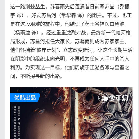
这一路荆棘丛生，苏暮雨先后遭遇昔日前辈苏喆（乔振
宇 饰）、好友苏昌河（常华森 饰）的阻拦。不过，也正
是在这段艰难的旅程中，他结识了药王谷神医白鹤淮
（杨雨潼 饰）。经过重重激烈对战，最终新一代暗河格
局形成，苏昌河担任大家长，苏暮雨则成为苏家家主。
他们怀揣着“彼岸计划”，立志改变暗河，让这个长期生活
在阴影中的组织走向光明，不再成为任何人手中的杀人
利刃。为实现这一目标，他们周旋于江湖各派与皇室之
间，不断探寻新的出路。