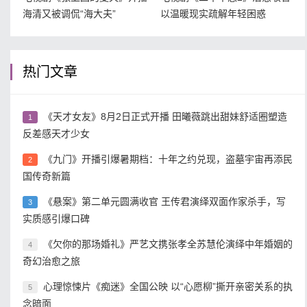
海清又被调侃“海大夫”
以温暖现实疏解年轻困惑
热门文章
《天才女友》8月2日正式开播 田曦薇跳出甜妹舒适圈塑造
1
反差感天才少女
《九门》开播引爆暑期档：十年之约兑现，盗墓宇宙再添民
2
国传奇新篇
《悬案》第二单元圆满收官 王传君演绎双面作家杀手，写
3
实质感引爆口碑
《欠你的那场婚礼》严艺文携张孝全苏慧伦演绎中年婚姻的
4
奇幻治愈之旅
心理惊悚片《痴迷》全国公映 以“心愿柳”撕开亲密关系的执
5
念暗面