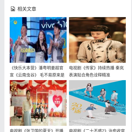
相关文章
《快乐大本营》潘粤明姜超官
电视剧《传家》持续热播 秦岚
宣《云南虫谷》 毛不易原来是
表演贴合角色诠释精准
个“电视剧迷”
电视剧《张卫国的夏天》开播
电视剧《二十不惑2》治愈收官