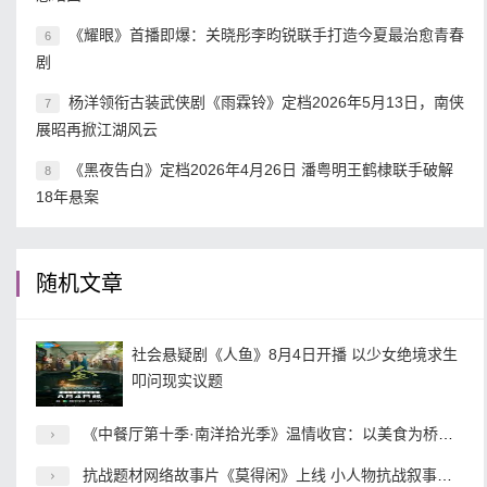
《耀眼》首播即爆：关晓彤李昀锐联手打造今夏最治愈青春
6
剧
杨洋领衔古装武侠剧《雨霖铃》定档2026年5月13日，南侠
7
展昭再掀江湖风云
《黑夜告白》定档2026年4月26日 潘粤明王鹤棣联手破解
8
18年悬案
随机文章
社会悬疑剧《人鱼》8月4日开播 以少女绝境求生
叩问现实议题
《中餐厅第十季·南洋拾光季》温情收官：以美食为桥，续写中泰文化交流新故事
抗战题材网络故事片《莫得闲》上线 小人物抗战叙事开辟内容新赛道