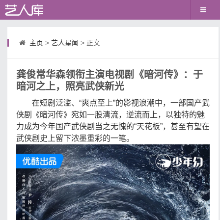
主页
>
艺人星闻
> 正文
龚俊常华森领衔主演电视剧《暗河传》：于
暗河之上，照亮武侠新光
在短剧泛滥、“爽点至上”的影视浪潮中，一部国产武
侠剧《暗河传》宛如一股清流，逆流而上，以独特的魅
力成为今年国产武侠剧当之无愧的“天花板”，甚至有望在
武侠剧史上留下浓墨重彩的一笔。