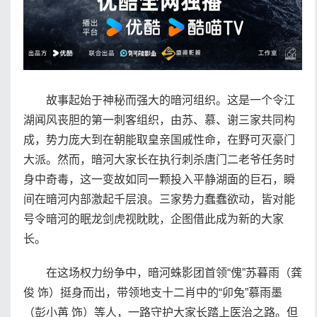
故事起始于神秘而强大的暗河组织。这是一个令江
湖闻风丧胆的第一刺客组织，由苏、慕、谢三家共同构
成，势力庞大到在朝能取皇亲国戚性命，在野可灭豪门
大派。然而，暗河大家长在执行刺杀唐门二老爷任务时
身中奇毒，这一变故如同一颗投入平静湖面的巨石，瞬
间在暗河内部激起千层浪。三家势力蠢蠢欲动，皆对能
号令暗河的眠龙剑虎视眈眈，企图借此成为新的大家
长。
在这场权力纷争中，暗河蛛影团首领“傀”苏暮雨（龚
俊 饰）挺身而出，带领地支十二肖中的“卯兔”慕雨墨
（彭小苒 饰）等人，一路守护大家长踏上医治之路。但