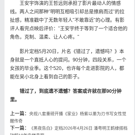
王安宇饰演的王哲远则承担了影片最动人的情感
线。两人之间那种"明明互相吸引却总是擦肩而过"的拉
扯感，精准戳中了无数年轻人"不敢靠近"的心理。有影
评人看完点映后评价："王安宇终于等到了一个适合他的
角色，克制、温柔、让人心疼。"
影片定档5月20日，片名《错过了，遗憾吗？》本
身就是一个直抵人心的提问。90分钟，四段关系，一个
女孩的毕业季。这个520，也许每个走进影院的人，都
能在吴小北身上看到自己的影子。
错过了，到底遗不遗憾？答案或许就在那90分钟
里。
上一篇：
央视八套重磅开播《家业》杨紫以墨为刃书写女性觉
醒传奇
下一篇：
《黑夜告白》定档2026年4月26日 潘粤明王鹤棣搭档