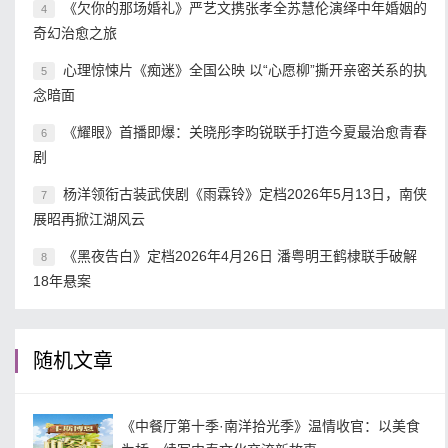
《欠你的那场婚礼》严艺文携张孝全苏慧伦演绎中年婚姻的
4
奇幻治愈之旅
心理惊悚片《痴迷》全国公映 以“心愿柳”撕开亲密关系的执
5
念暗面
《耀眼》首播即爆：关晓彤李昀锐联手打造今夏最治愈青春
6
剧
杨洋领衔古装武侠剧《雨霖铃》定档2026年5月13日，南侠
7
展昭再掀江湖风云
《黑夜告白》定档2026年4月26日 潘粤明王鹤棣联手破解
8
18年悬案
随机文章
《中餐厅第十季·南洋拾光季》温情收官：以美食