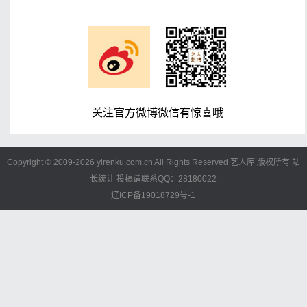
关注官方微博微信有惊喜哦
Copyright © 2009-
2026 yirenku.com.cn All Rights Reserved 艺人库 版权所有
站
长统计
投稿请联系QQ：28180022
辽ICP备19018729号-1