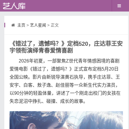
主页
>
艺人星闻
> 正文
《错过了，遗憾吗？》定档520，庄达菲王安
宇领衔演绎青春爱情喜剧
2026年初夏，一部聚焦Z世代青年情感困境的喜剧
爱情电影《错过了，遗憾吗？》正式宣布定档5月20日
全国公映。影片由新锐导演黄石执导，携手庄达菲、王
安宇、白客、敖子逸、赵佳丽等一众新生代实力演员，
以90分钟的轻盈体量，讲述了一个刚走出校门的女孩在
失恋泥沼中挣扎、碰撞、成长的故事。