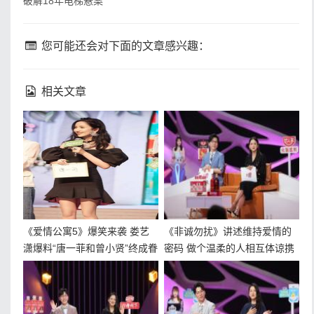
破解18年电梯悬案
您可能还会对下面的文章感兴趣：
相关文章
《爱情公寓5》爆笑来袭 娄艺
《非诚勿扰》讲述维持爱情的
潇爆料“唐一菲和曾小贤”终成眷
密码 做个温柔的人相互体谅携
属？
手进退