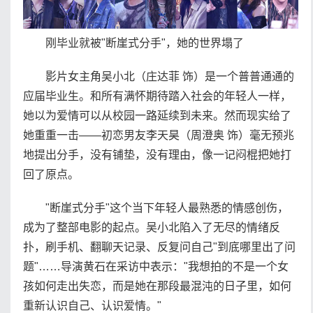
刚毕业就被"断崖式分手"，她的世界塌了
影片女主角吴小北（庄达菲 饰）是一个普普通通的
应届毕业生。和所有满怀期待踏入社会的年轻人一样，
她以为爱情可以从校园一路延续到未来。然而现实给了
她重重一击——初恋男友李天昊（周澄奥 饰）毫无预兆
地提出分手，没有铺垫，没有理由，像一记闷棍把她打
回了原点。
"断崖式分手"这个当下年轻人最熟悉的情感创伤，
成为了整部电影的起点。吴小北陷入了无尽的情绪反
扑，刷手机、翻聊天记录、反复问自己"到底哪里出了问
题"……导演黄石在采访中表示："我想拍的不是一个女
孩如何走出失恋，而是她在那段最混沌的日子里，如何
重新认识自己、认识爱情。"