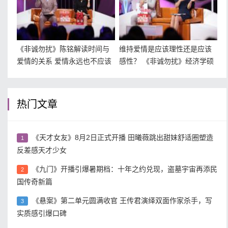
《非诚勿扰》陈铭解读时间与
维持爱情是应该理性还是应该
爱情的关系 爱情永远也不应该
感性？ 《非诚勿扰》经济学硕
变成亲情
士感情遇挫
热门文章
《天才女友》8月2日正式开播 田曦薇跳出甜妹舒适圈塑造
1
反差感天才少女
《九门》开播引爆暑期档：十年之约兑现，盗墓宇宙再添民
2
国传奇新篇
《悬案》第二单元圆满收官 王传君演绎双面作家杀手，写
3
实质感引爆口碑