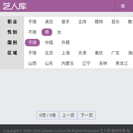
职 业
不限
演员
歌手
主持
模特
音乐
教
性 别
不限
男
女
国 别
不限
中国
外模
区 域
不限
北京
上海
天津
重庆
广东
海
山西
山东
内蒙古
辽宁
吉林
黑龙江
0页 / 0条
上一页
下一页
Copyright © 2009-
2026 yirenku.com.cn All Rights Reserved 艺人库 版权所有
站