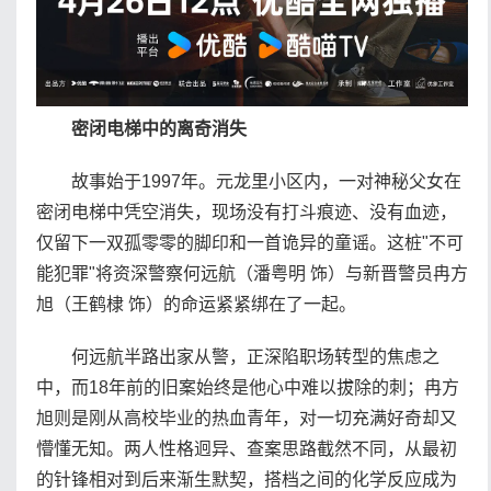
密闭电梯中的离奇消失
故事始于1997年。元龙里小区内，一对神秘父女在
密闭电梯中凭空消失，现场没有打斗痕迹、没有血迹，
仅留下一双孤零零的脚印和一首诡异的童谣。这桩"不可
能犯罪"将资深警察何远航（潘粤明 饰）与新晋警员冉方
旭（王鹤棣 饰）的命运紧紧绑在了一起。
何远航半路出家从警，正深陷职场转型的焦虑之
中，而18年前的旧案始终是他心中难以拔除的刺；冉方
旭则是刚从高校毕业的热血青年，对一切充满好奇却又
懵懂无知。两人性格迥异、查案思路截然不同，从最初
的针锋相对到后来渐生默契，搭档之间的化学反应成为