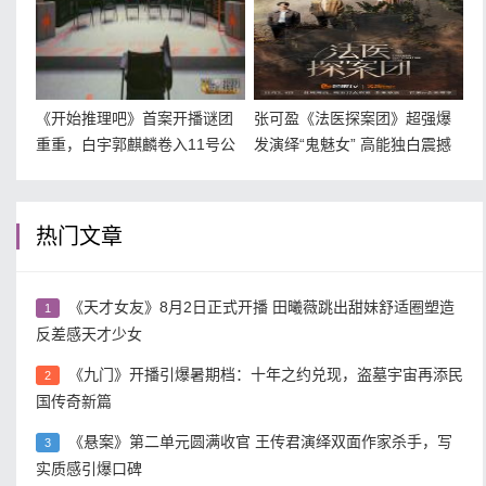
《开始推理吧》首案开播谜团
张可盈《法医探案团》超强爆
重重，白宇郭麒麟卷入11号公
发演绎“鬼魅女” 高能独白震撼
寓“真假爱情”
人心
热门文章
《天才女友》8月2日正式开播 田曦薇跳出甜妹舒适圈塑造
1
反差感天才少女
《九门》开播引爆暑期档：十年之约兑现，盗墓宇宙再添民
2
国传奇新篇
《悬案》第二单元圆满收官 王传君演绎双面作家杀手，写
3
实质感引爆口碑