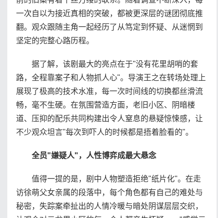
一次自以为接近真相的突破，都被更深层的谜团彻底推
翻。观众跟随主角一起经历了从笃定到怀疑、从迷惘到
坚定的完整心路历程。
据了解，该剧最大的亮点在于"没有花里胡哨的套
路，全程靠案子和人物抓人心"。导演王之在转场处理上
展现了极高的技术水准，每一次时间线的切换都丝滑流
畅，毫不生硬。在氛围营造方面，老旧小区、阴暗楼
道、压抑的配乐共同构建出令人窒息的悬疑惊悚感，让
不少观众坦言"每次到吓人的时候都是捂着脸看的"。
全员"嫌疑人"，人性博弈成最大悬念
值得一提的是，剧中人物塑造拒绝"纸片化"。在走
访徐萌父女亲属的段落中，每个角色都有自己的难处与
秘密，失踪案牵扯出的人情冷暖与暗处阴谋层层交织，