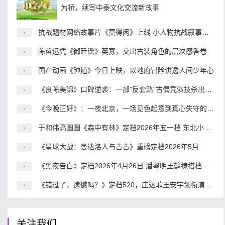
为桥，续写中泰文化交流新故事
抗战题材网络故事片《莫得闲》上线 小人物抗战叙事开辟内容新赛道
陈哲远凭《御廷谣》英寡，交出古装角色的层次感答卷
国产动画《钟馗》今日上映，以地府冒险讲透人间少年心
《良陈美锦》口碑逆袭：一部"反套路"古偶凭演技杀出重围
《今晚正好》：一夜北京，一场见色起意到真心失守的都市冒险
于和伟高圆圆《森中有林》定档2026年五一档 东北小人物命运史诗震撼来袭
《星球大战：曼达洛人与古古》重磅定档2026年5月
《黑夜告白》定档2026年4月26日 潘粤明王鹤棣搭档破解18年电梯悬案
《错过了，遗憾吗？》定档520，庄达菲王安宇领衔演绎青春爱情喜剧
关注我们