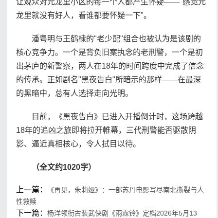
让观众对元龙里小区的每一个人都产生怀疑——"感觉元
龙里就没有好人，看谁都要怀疑一下"。
潘粤明与王鹤棣的"老少配"组合也被认为是该剧的
核心竞争力。一个是背负旧案执念的老刑警，一个是初
出茅庐的新警察，两人在18年的时间跨度中完成了信念
的传承。正如剧名"黑夜告白"所暗示的那样——在最深
的黑暗中，总有人选择走向光明。
目前，《黑夜告白》已进入开播倒计时，这场跨越
18年的追凶之旅即将拉开帷幕，三代刑警能否驱散阴
影、逼近真相核心，令人拭目以待。
（全文约1020字）
上一篇：
《再见，朱莉娅》：一部苏丹电影写尽南北撕裂与人
性救赎
下一篇：
杨洋领衔古装武侠剧《雨霖铃》定档2026年5月13