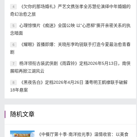
《欠你的那场婚礼》严艺文携张孝全苏慧伦演绎中年婚姻的
4
奇幻治愈之旅
心理惊悚片《痴迷》全国公映 以“心愿柳”撕开亲密关系的执
5
念暗面
《耀眼》首播即爆：关晓彤李昀锐联手打造今夏最治愈青春
6
剧
杨洋领衔古装武侠剧《雨霖铃》定档2026年5月13日，南侠
7
展昭再掀江湖风云
《黑夜告白》定档2026年4月26日 潘粤明王鹤棣联手破解
8
18年悬案
随机文章
《中餐厅第十季·南洋拾光季》温情收官：以美食