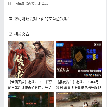
日，南侠展昭再掀江湖风云
您可能还会对下面的文章感兴趣：
相关文章
《佳偶天成》定档2026：任嘉
《黑夜告白》定档2026年4月
伦王鹤润共谱奇幻爱恋，破除
26日 潘粤明王鹤棣搭档破解18
千年诅咒守护人间
年电梯悬案