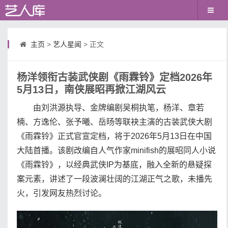
主页
>
艺人星闻
> 正文
杨洋领衔古装武侠剧《雨霖铃》定档2026年
5月13日，南侠展昭再掀江湖风云
由刘洪源执导、金牌编剧吴桐执笔，杨洋、章若
楠、方逸伦、张予曦、岳旸等联袂主演的古装武侠大剧
《雨霖铃》正式官宣定档，将于2026年5月13日在中国
大陆首播。该剧改编自人气作家minifish的展昭同人小说
《雨霖铃》，以经典武侠IP为基底，融入全新的悬疑探
案元素，讲述了一段波澜壮阔的江湖正气之歌，未播先
火，引发网友热烈讨论。