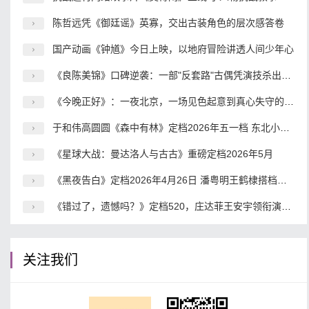
陈哲远凭《御廷谣》英寡，交出古装角色的层次感答卷
国产动画《钟馗》今日上映，以地府冒险讲透人间少年心
《良陈美锦》口碑逆袭：一部"反套路"古偶凭演技杀出重围
《今晚正好》：一夜北京，一场见色起意到真心失守的都市冒险
于和伟高圆圆《森中有林》定档2026年五一档 东北小人物命运史诗震撼来袭
《星球大战：曼达洛人与古古》重磅定档2026年5月
《黑夜告白》定档2026年4月26日 潘粤明王鹤棣搭档破解18年电梯悬案
《错过了，遗憾吗？》定档520，庄达菲王安宇领衔演绎青春爱情喜剧
关注我们