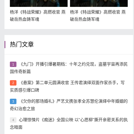
杨洋《特战荣耀》高燃收官 燕
杨洋《特战荣耀》高燃收官 燕
破岳热血铸军魂
破岳热血铸军魂
热门文章
《九门》开播引爆暑期档：十年之约兑现，盗墓宇宙再添民
1
国传奇新篇
《悬案》第二单元圆满收官 王传君演绎双面作家杀手，写
2
实质感引爆口碑
《欠你的那场婚礼》严艺文携张孝全苏慧伦演绎中年婚姻的
3
奇幻治愈之旅
心理惊悚片《痴迷》全国公映 以“心愿柳”撕开亲密关系的执
4
念暗面