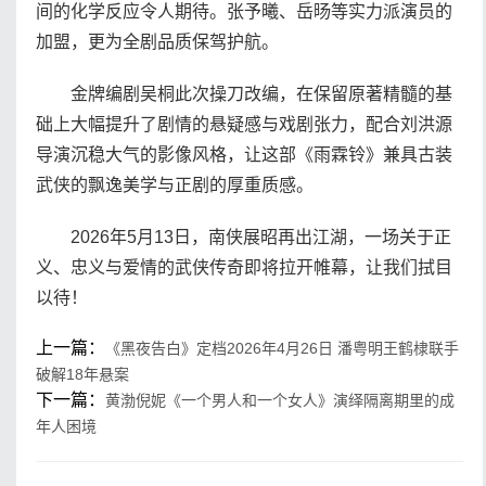
间的化学反应令人期待。张予曦、岳旸等实力派演员的
加盟，更为全剧品质保驾护航。
金牌编剧吴桐此次操刀改编，在保留原著精髓的基
础上大幅提升了剧情的悬疑感与戏剧张力，配合刘洪源
导演沉稳大气的影像风格，让这部《雨霖铃》兼具古装
武侠的飘逸美学与正剧的厚重质感。
2026年5月13日，南侠展昭再出江湖，一场关于正
义、忠义与爱情的武侠传奇即将拉开帷幕，让我们拭目
以待！
上一篇：
《黑夜告白》定档2026年4月26日 潘粤明王鹤棣联手
破解18年悬案
下一篇：
黄渤倪妮《一个男人和一个女人》演绎隔离期里的成
年人困境