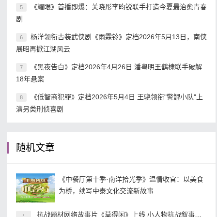
《耀眼》首播即爆：关晓彤李昀锐联手打造今夏最治愈青春
5
剧
杨洋领衔古装武侠剧《雨霖铃》定档2026年5月13日，南侠
6
展昭再掀江湖风云
《黑夜告白》定档2026年4月26日 潘粤明王鹤棣联手破解
7
18年悬案
《低智商犯罪》定档2026年5月4日 王骁领衔"警鲤小队"上
8
演另类刑侦喜剧
随机文章
《中餐厅第十季·南洋拾光季》温情收官：以美食
为桥，续写中泰文化交流新故事
抗战题材网络故事片《莫得闲》上线 小人物抗战叙事开辟内容新赛道