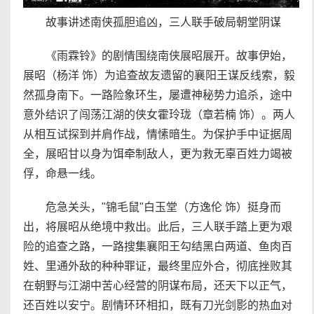
故事讲述南侠孤胆追凶，三人联手破局朝堂阴谋
《雨霖铃》的剧情围绕南侠展昭展开。故事伊始，
展昭（杨洋 饰）为追查故友遗留的襄阳王谋反线索，毅
然孤身南下。一路险象环生，屡遭神秘势力追杀，途中
意外结识了闯荡江湖的侠女霍玲珑（章若楠 饰）。两人
从相互试探到并肩作战，情愫暗生。为保护手中证据周
全，展昭甘以身为饵牵制敌人，更为救无辜百姓力竭被
俘，命悬一线。
危急关头，"锦毛鼠"白玉堂（方逸伦 饰）挺身而
出，将展昭从绝境中救出。此后，三人联手踏上更为艰
险的追查之路，一路搜集襄阳王勾结黑白两道、鱼肉百
姓、里通外敌的种种罪证，最终里应外合，彻底挫败其
在朝野与江湖中苦心经营的阴谋布局，还天下以正气，
还百姓以安宁。剧情环环相扣，既有刀光剑影的热血对