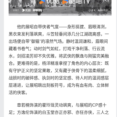
他的展昭自带侠者气度——身形挺拔、眉眼清冽，
黑衣束发利落飒爽，斗笠轻垂间添几分江湖疏离感，一
出场便自带"御猫"的凛然气场。静时温润谦和，眉眼间
藏着书卷气；动时剑气如虹，打戏干净利落、行云流
水，剑招凌厉却不失优雅，将武侠的飘逸与刚猛完美融
合。更难得的是，杨洋精准拿捏了角色的内心层次：既
有守护正义的坚定果敢，又有藏于侠骨下的温柔细腻，
战损时的破碎感、执剑时的坚定感、待人时的温润感层
层递进，让展昭跳出刻板符号，成为有血有肉、立体鲜
活的侠客。
章若楠饰演的霍玲珑灵动飒爽，与展昭的CP感十
足；方逸伦饰演的白玉堂亦正亦邪、亦狂亦侠，三人之