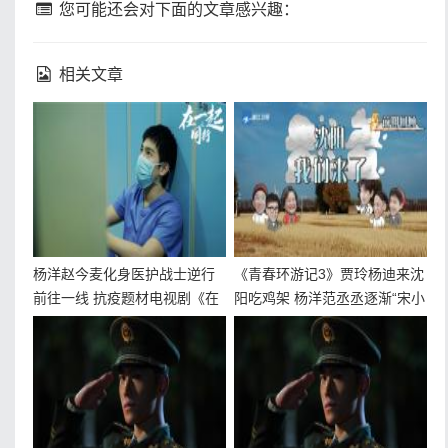
您可能还会对下面的文章感兴趣：
相关文章
杨洋赵今麦化身医护战士逆行
《青春环游记3》贾玲杨迪来沈
前往一线 抗疫题材电视剧《在
阳吃鸡架 杨洋范丞丞逐渐“宋小
一起》泪点十足
宝化”