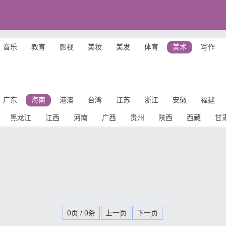
音乐
教育
影视
美妆
美发
体育
美术
写作
广东
海南
港澳
台湾
江苏
浙江
安徽
福建
黑龙江
江西
河南
广西
贵州
陕西
西藏
甘
0页 / 0条
上一页
下一页