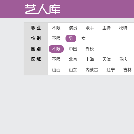
职 业
不限
演员
歌手
主持
模特
性 别
不限
男
女
国 别
不限
中国
外模
区 域
不限
北京
上海
天津
重庆
山西
山东
内蒙古
辽宁
吉林