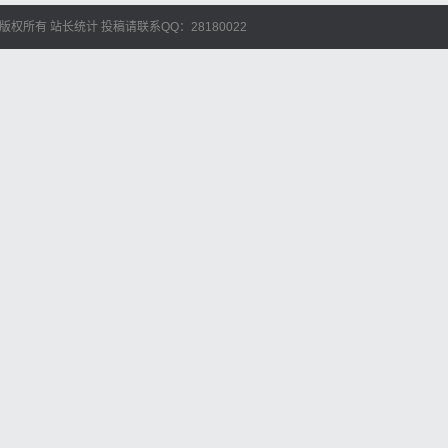
艺人库 版权所有
站长统计
投稿请联系QQ：28180022