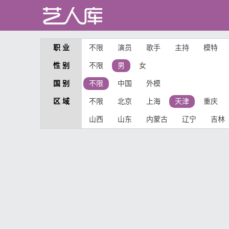
职 业
不限
演员
歌手
主持
模特
性 别
不限
男
女
国 别
不限
中国
外模
区 域
不限
北京
上海
天津
重庆
山西
山东
内蒙古
辽宁
吉林