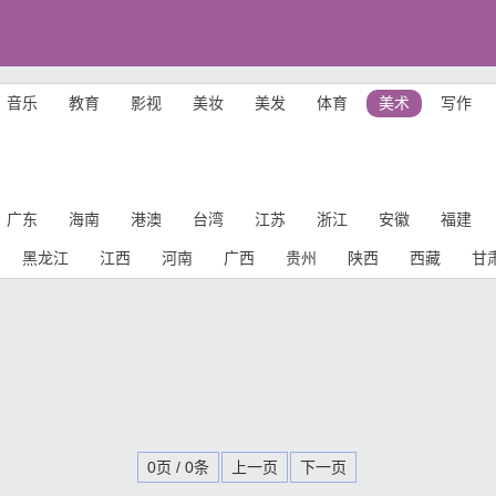
音乐
教育
影视
美妆
美发
体育
美术
写作
广东
海南
港澳
台湾
江苏
浙江
安徽
福建
黑龙江
江西
河南
广西
贵州
陕西
西藏
甘
0页 / 0条
上一页
下一页