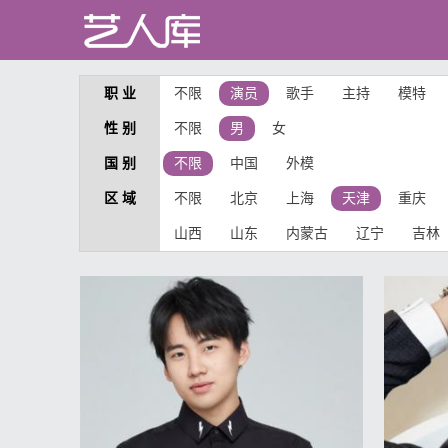
职 业
不限
演员
歌手
主持
模特
性 别
不限
男
女
国 别
不限
中国
外模
区 域
不限
北京
上海
天津
重庆
山西
山东
内蒙古
辽宁
吉林