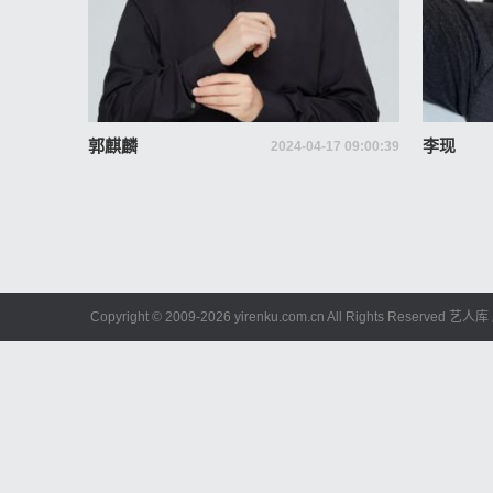
郭麒麟
李现
2024-04-17 09:00:39
Copyright © 2009-
2026 yirenku.com.cn All Rights Reserved 