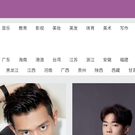
音乐
教育
影视
美妆
美发
体育
美术
写作
广东
海南
港澳
台湾
江苏
浙江
安徽
福建
黑龙江
江西
河南
广西
贵州
陕西
西藏
甘